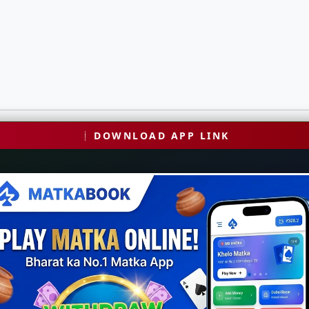
DOWNLOAD APP LINK