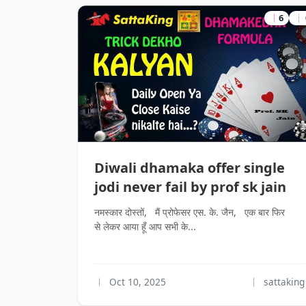
6
Diwali dhamaka offer single
jodi never fail by prof sk jain
नमस्कार दोस्तों, मैं प्रोफेसर एस. के. जैन, एक बार फिर
से लेकर आया हूँ आप सभी के...
Oct 10, 2025
sattaking