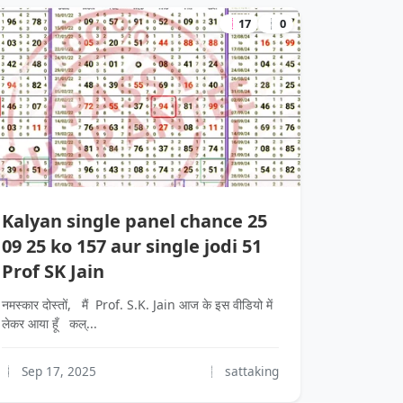
17
0
Kalyan single panel chance 25
09 25 ko 157 aur single jodi 51
Prof SK Jain
नमस्कार दोस्तों, मैं Prof. S.K. Jain आज के इस वीडियो में
लेकर आया हूँ कल्...
Sep 17, 2025
sattaking