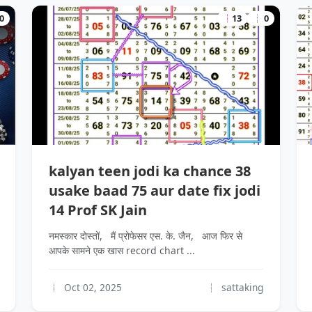
0
13
0
kalyan teen jodi ka chance 38
usake baad 75 aur date fix jodi
14 Prof SK Jain
नमस्कार दोस्तों, मैं प्रोफेसर एस. के. जैन, आज फिर से
आपके सामने एक खास record chart ...
Oct 02, 2025
sattaking