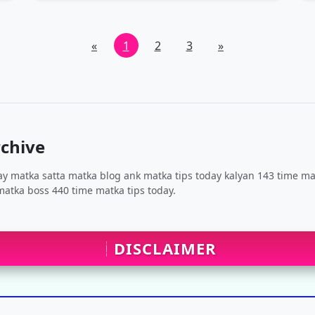
«
1
2
3
»
rchive
ay matka satta matka blog ank matka tips today kalyan 143 time ma
matka boss 440 time matka tips today.
DISCLAIMER