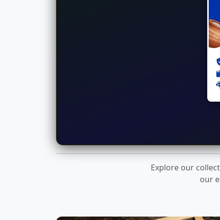
Explore our collec
our e