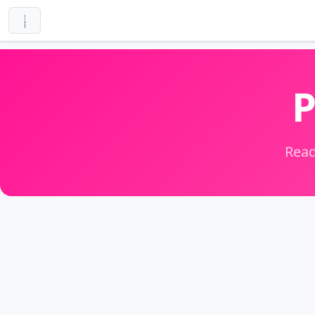
P
Read